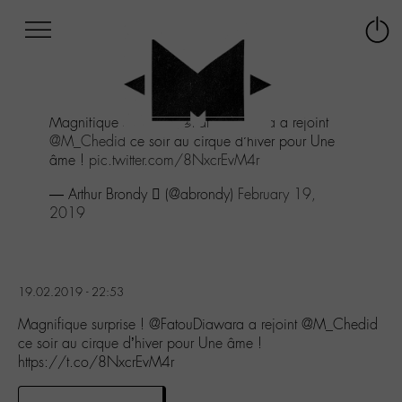
Afficher
Panneau de gestion des cookies
Labo
Connex
-
le
M-
menu
Aller
Magnifique surprise !
@FatouDiawara
a rejoint
au
@M_Chedid
ce soir au cirque d’hiver pour Une
menu
âme !
pic.twitter.com/8NxcrEvM4r
Aller
au
— Arthur Brondy  (@abrondy)
February 19,
contenu
2019
Aller
à
la
recherche
19.02.2019 - 22:53
Magnifique surprise ! @FatouDiawara a rejoint @M_Chedid
ce soir au cirque d’hiver pour Une âme !
https://t.co/8NxcrEvM4r