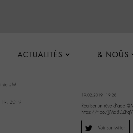
ACTUALITÉS
& NOÛS
finie
#M
19.02.2019 - 19:28
y 19, 2019
Réaliser un rêve d’ado @
https://t.co/JJMq8DZP
Voir sur twitter