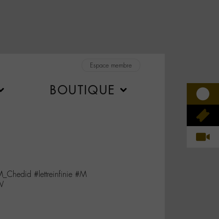
Espace membre
BOUTIQUE
M_Chedid #lettreinfinie #M
qW