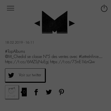
Afficher
Panneau de gestion des cookies
Labo
Connex
-
le
M-
menu
Aller
au
menu
18.02.2019 - 16:11
Aller
au
#TopAlbums
contenu
@M_Chedid se classe N°5 des ventes avec #LettreInfinie…
Aller
https://t.co/6MZSjNuEgj https://t.co/75nE1kLnQw
à
la
Voir sur twitter
recherche
0