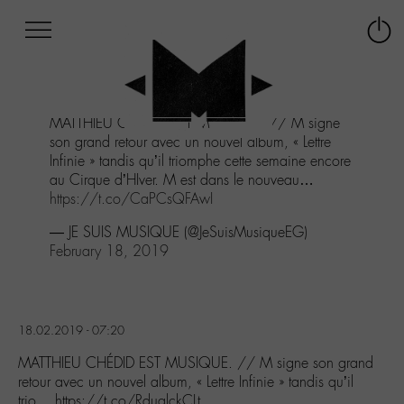
Afficher
Panneau de gestion des cookies
Labo
Connex
-
le
M-
menu
Aller
MATTHIEU CHÉDID EST MUSIQUE. // M signe
au
son grand retour avec un nouvel album, « Lettre
menu
Infinie » tandis qu’il triomphe cette semaine encore
Aller
au Cirque d’HIver. M est dans le nouveau…
au
https://t.co/CaPCsQFAwI
contenu
Aller
— JE SUIS MUSIQUE (@JeSuisMusiqueEG)
à
February 18, 2019
la
recherche
18.02.2019 - 07:20
MATTHIEU CHÉDID EST MUSIQUE. // M signe son grand
retour avec un nouvel album, « Lettre Infinie » tandis qu’il
trio… https://t.co/RdualckCLt