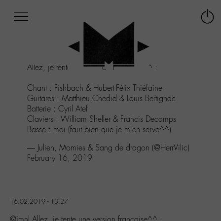
Afficher
Panneau de gestion des cookies
Labo
Connex
-
le
M-
menu
Aller
Allez, je tente une version française^^ :
au
menu
Chant : Fishbach & Hubert-Félix Thiéfaine
Aller
Guitares : Matthieu Chedid & Louis Bertignac
au
Batterie : Cyril Atef
contenu
Claviers : William Sheller & Francis Decamps
Aller
Basse : moi (faut bien que je m'en serve^^)
à
la
— Julien, Momies & Sang de dragon (@HerrVilic)
recherche
February 16, 2019
16.02.2019 - 13:27
@jmnl Allez, je tente une version française^^ :