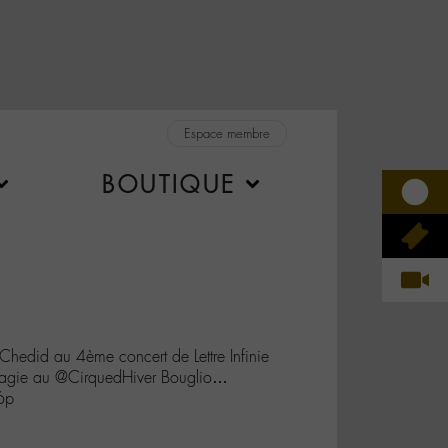
Espace membre
BOUTIQUE
hedid au 4ème concert de Lettre Infinie
️agie au @CirquedHiver Bouglio…
6p