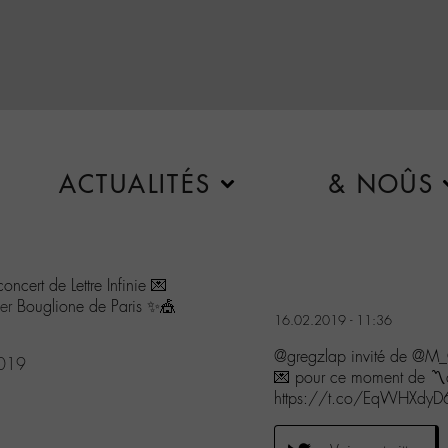
ACTUALITÉS
& NOÛS
cert de Lettre Infinie 💌
er
Bouglione de Paris ✨🎪
16.02.2019 - 11:36
@gregzlap invité de @M_C
2019
💌 pour ce moment de 〽
https://t.co/EqWHXdyD