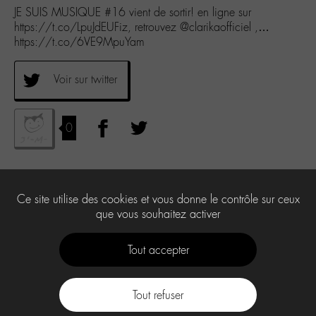
JE SUIS MUSIQUE #16 vient de sortir! en ligne sur
https://t.co/LpuJdEUFiz, retrouvez @clarikaofficiel ,…
https://t.co/6VE9MpuYam
Voir sur twitter
0
Ce site utilise des cookies et vous donne le contrôle sur ceux
que vous souhaitez activer
Tout accepter
Tout refuser