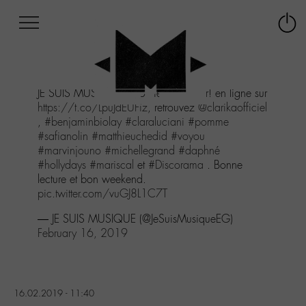
Afficher
Panneau de gestion des cookies
Labo
Connex
-
le
M-
menu
Aller
JE SUIS MUSIQUE #16 vient de sortir! en ligne sur
au
https://t.co/LpuJdEUFiz
, retrouvez
@clarikaofficiel
menu
,
#benjaminbiolay
#claraluciani
#pomme
Aller
#safianolin
#matthieuchedid
#voyou
au
#marvinjouno
#michellegrand
#daphné
contenu
#hollydays
#mariscal
et
#Discorama
. Bonne
Aller
lecture et bon weekend.
à
pic.twitter.com/vuGJ8L1C7T
la
recherche
— JE SUIS MUSIQUE (@JeSuisMusiqueEG)
February 16, 2019
16.02.2019 - 11:40