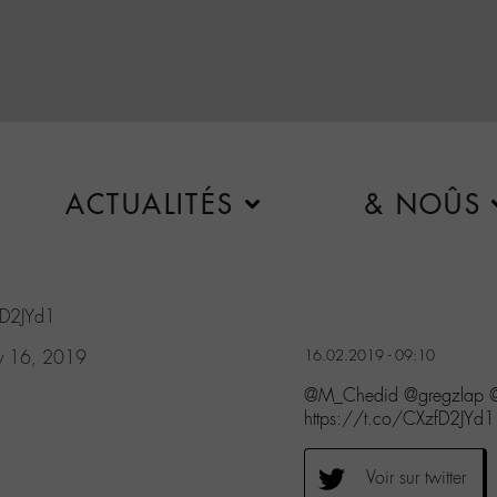
ACTUALITÉS
& NOÛS
fD2JYd1
ry 16, 2019
16.02.2019 - 09:10
@M_Chedid @gregzlap @C
https://t.co/CXzfD2JYd1
Voir sur twitter