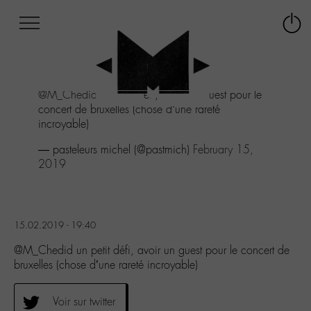
Afficher
Panneau de gestion des cookies
Labo
Connex
-
le
M-
menu
Aller
@M_Chedid
un petit défi, avoir un guest pour le
au
concert de bruxelles (chose d’une rareté
menu
incroyable)
Aller
au
— pasteleurs michel (@pastmich)
February 15,
contenu
2019
Aller
à
la
recherche
15.02.2019 - 19:40
@M_Chedid un petit défi, avoir un guest pour le concert de
bruxelles (chose d’une rareté incroyable)
Voir sur twitter