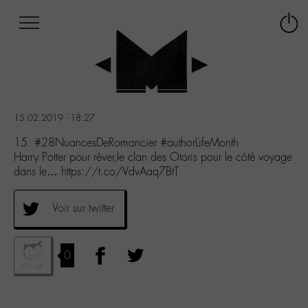
Afficher
Panneau de gestion des cookies
Labo
Connex
-
le
M-
menu
Aller
au
menu
15.02.2019 - 18:27
Aller
au
15. #28NuancesDeRomancier #authorLifeMonth
contenu
Harry Potter pour rêver,le clan des Otoris pour le côté voyage
Aller
dans le… https://t.co/VdvAaq7BtT
à
la
Voir sur twitter
recherche
0