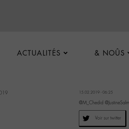
ACTUALITÉS
& NOÛS
2019
15.02.2019 - 06:25
@M_Chedid @JustineSalm
Voir sur twitter