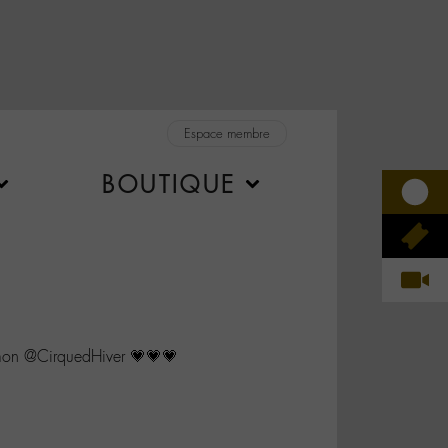
Espace membre
BOUTIQUE
on @CirquedHiver 💗💗💗