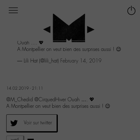
Afficher
Panneau de gestion des cookies
Labo
Connex
-
le
M-
menu
Aller
Ouah .... 💖
au
A Montpellier on veut bien des surprises aussi ! 😉
menu
Aller
— Lili Hat (@lili_hat)
February 14, 2019
au
contenu
Aller
à
14.02.2019 - 21:11
la
recherche
@M_Chedid @CirquedHiver Ouah …. 💖
A Montpellier on veut bien des surprises aussi ! 😉
Voir sur twitter