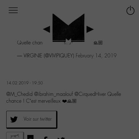
Afficher
Panneau de gestion des cookies
Labo
Connex
-
le
M-
menu
Aller
Quelle chance ! C’est merveilleux ❤️🙏🏼
au
menu
— VIRGINIE (@VIVIPIQUEY)
February 14, 2019
Aller
au
contenu
Aller
à
14.02.2019 - 19:50
la
@M_Chedid @ibrahim_maalouf @CirquedHiver Quelle
recherche
chance ! C’est merveilleux ❤️🙏🏼
Voir sur twitter