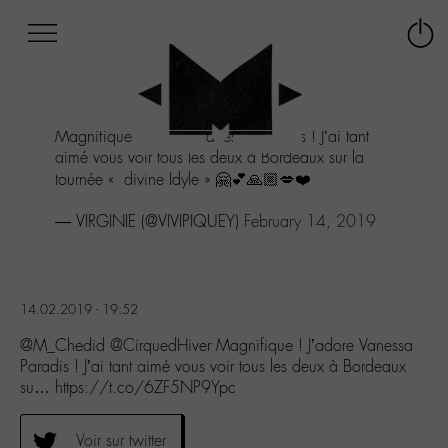
Afficher
Panneau de gestion des cookies
Labo
Connex
-
le
M-
menu
Aller
Magnifique ! J’adore Vanessa Paradis ! J’ai tant
au
aimé vous voir tous les deux à Bordeaux sur la
menu
tournée « divine Idyle » 🤗💕🙏🏼💋❤️
Aller
au
— VIRGINIE (@VIVIPIQUEY)
February 14, 2019
contenu
Aller
à
la
recherche
14.02.2019 - 19:52
@M_Chedid @CirquedHiver Magnifique ! J’adore Vanessa
Paradis ! J’ai tant aimé vous voir tous les deux à Bordeaux
su… https://t.co/6ZF5NP9Ypc
Voir sur twitter