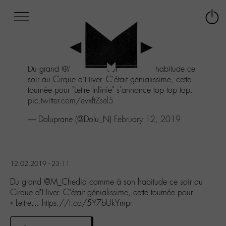
Afficher
Panneau de gestion des cookies
Labo
Connex
-
le
M-
menu
Aller
Du grand
@M_Chedid
comme à son habitude ce
au
soir au Cirque d'Hiver. C'était génialissime, cette
menu
tournée pour "Lettre Infinie" s'annonce top top top.
Aller
pic.twitter.com/evxftZsel5
au
contenu
— Doluprane (@Dolu_N)
February 12, 2019
Aller
à
la
recherche
12.02.2019 - 23:11
Du grand @M_Chedid comme à son habitude ce soir au
Cirque d’Hiver. C’était génialissime, cette tournée pour
« Lettre… https://t.co/5Y7bUkYmpr