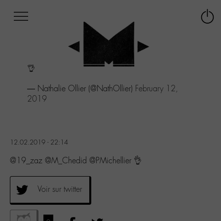
Afficher
Panneau de gestion des cookies
Labo
Connex
-
le
M-
menu
Aller
👌
au
menu
— Nathalie Ollier (@NathOllier)
February 12,
Aller
2019
au
contenu
Aller
à
la
12.02.2019 - 22:14
recherche
@19_zaz @M_Chedid @PMichellier 👌
Voir sur twitter