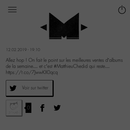
Afficher
Panneau de gestion des cookies
Labo
Connex
-
le
M-
menu
Aller
au
menu
12.02.2019 - 19:10
Aller
au
Allez hop ! On fait le point sur les meilleures ventes d’albums
contenu
de la semaine… et c’est #MatthieuChedid qui reste…
Aller
https://t.co/7JwwKX0qcq
à
la
Voir sur twitter
recherche
0