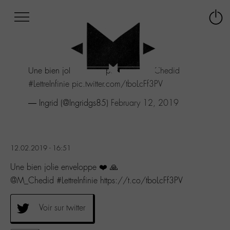
Afficher
Panneau de gestion des cookies
Labo
Connex
-
le
M-
menu
Aller
Une bien jolie enveloppe ❤️ 🙏
@M_Chedid
au
menu
#LettreInfinie
pic.twitter.com/tboLcFf3PV
Aller
— Ingrid (@Ingridgs85)
February 12, 2019
au
contenu
Aller
à
la
12.02.2019 - 16:51
recherche
Une bien jolie enveloppe ❤️ 🙏
@M_Chedid #LettreInfinie https://t.co/tboLcFf3PV
Voir sur twitter