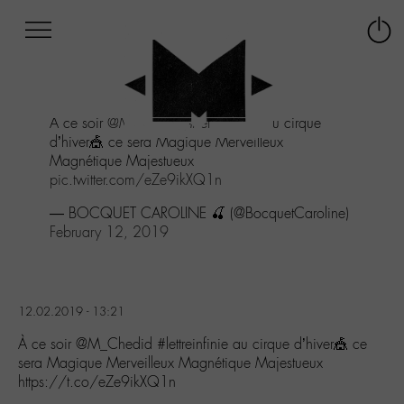
Afficher
Panneau de gestion des cookies
Labo
Connex
-
le
M-
menu
Aller
À ce soir
@M_Chedid
#lettreinfinie
au cirque
au
d’hiver🎪 ce sera Magique Merveilleux
menu
Magnétique Majestueux
Aller
pic.twitter.com/eZe9ikXQ1n
au
contenu
— BOCQUET CAROLINE 🍒 (@BocquetCaroline)
Aller
February 12, 2019
à
la
recherche
12.02.2019 - 13:21
À ce soir @M_Chedid #lettreinfinie au cirque d’hiver🎪 ce
sera Magique Merveilleux Magnétique Majestueux
https://t.co/eZe9ikXQ1n