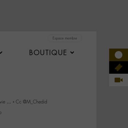
Espace membre
BOUTIQUE
 envie … » Cc @M_Chedid
b