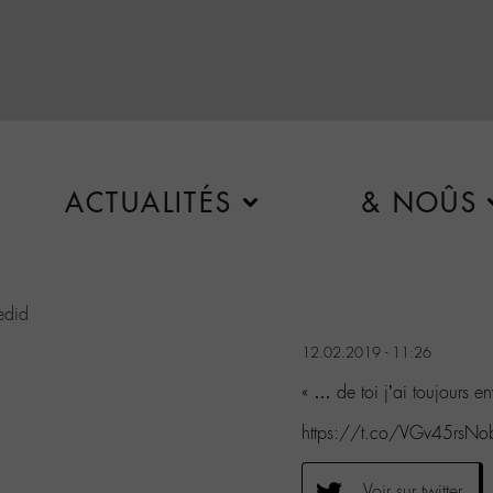
ACTUALITÉS
& NOÛS
did
12.02.2019 - 11:26
« … de toi j’ai toujours
https://t.co/VGv45rsNo
Voir sur twitter