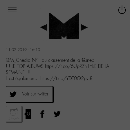
Afficher
Panneau de gestion des cookies
Labo
Connex
-
le
M-
menu
Aller
au
menu
11.02.2019 - 16:10
Aller
au
@M_Chedid N°1 au classement de la @snep
contenu
!!! LE TOP ALBUMS https://t.co/6UpRZn1YkE DE LA
Aller
SEMAINE !!!
à
Il est égalemen… https://t.co/YDE0Q2pvj8
la
recherche
Voir sur twitter
0