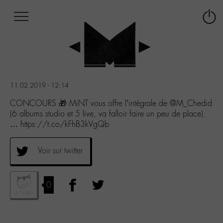
Afficher
Panneau de gestion des cookies
Labo
Connex
-
le
M-
menu
Aller
au
menu
11.02.2019 - 12:14
Aller
au
CONCOURS 🎁 MiNT vous offre l’intégrale de @M_Chedid
contenu
(6 albums studio et 5 live, va falloir faire un peu de place).
Aller
… https://t.co/kFhB3kVgQb
à
la
Voir sur twitter
recherche
0