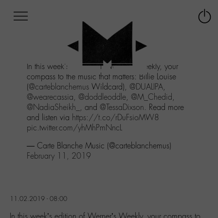
Afficher
Panneau de gestion des cookies
Labo
Connex
-
le
M-
menu
Aller
In this week's edition of Werner's Weekly, your
au
compass to the music that matters: Billie Louise
menu
(
@carteblanchemus
Wildcard),
@DUALIPA
,
Aller
@wearecassia
,
@doddleoddle
,
@M_Chedid
,
au
@NadiaSheikh_
, and
@TessaDixson
. Read more
contenu
and listen via
https://t.co/rDuFsioMW8
Aller
pic.twitter.com/yhMhPmNncL
à
la
— Carte Blanche Music (@carteblanchemus)
recherche
February 11, 2019
11.02.2019 - 08:00
In this week’s edition of Werner’s Weekly, your compass to