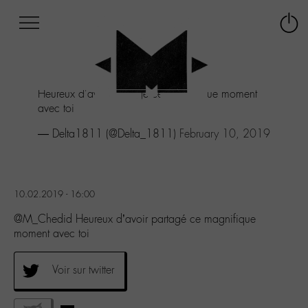
Afficher
Panneau de gestion des cookies
Labo
Connex
-
le
M-
menu
Aller
Heureux d'avoir partagé ce magnifique moment
au
avec toi
menu
Aller
— Delta1811 (@Delta_1811)
February 10, 2019
au
contenu
Aller
à
10.02.2019 - 16:00
la
recherche
@M_Chedid Heureux d’avoir partagé ce magnifique
moment avec toi
Voir sur twitter