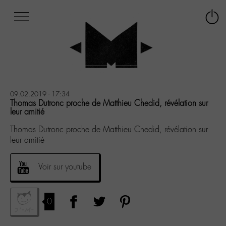
Afficher
Panneau de gestion des cookies
Labo
Connex
-
le
M-
menu
Aller
au
menu
Aller
09.02.2019 - 17:34
au
Thomas Dutronc proche de Matthieu Chedid, révélation sur
leur amitié
contenu
Aller
Thomas Dutronc proche de Matthieu Chedid, révélation sur
à
leur amitié
la
recherche
Voir sur youtube
0