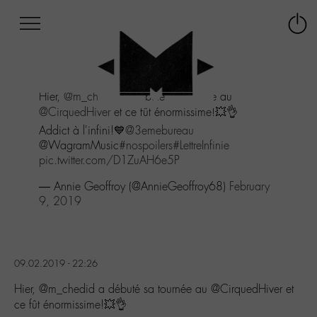
Afficher
Panneau de gestion des cookies
Labo
Connex
-
le
M-
menu
Aller
Hier,
@m_chedid
a débuté sa tournée au
au
@CirquedHiver
et ce fût énormissime!💥👌
menu
Aller
Addict à l'infini!💙
@3emebureau
au
@WagramMusic
#nospoilers
#LettreInfinie
contenu
pic.twitter.com/D1ZuAH6e5P
Aller
— Annie Geoffroy (@AnnieGeoffroy68)
February
à
9, 2019
la
recherche
09.02.2019 - 22:26
Hier, @m_chedid a débuté sa tournée au @CirquedHiver et
ce fût énormissime!💥👌