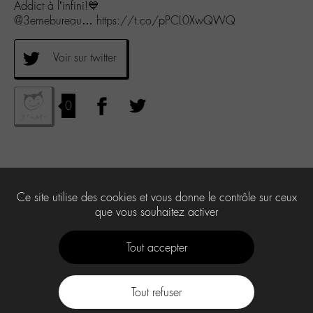
Addict à l’infini!💙
@3emebureau… https://t.co/pPCL0XwQWQ
Voir sur twitter
0
Ce site utilise des cookies et vous donne le contrôle sur ceux
que vous souhaitez activer
Tout accepter
Tout refuser