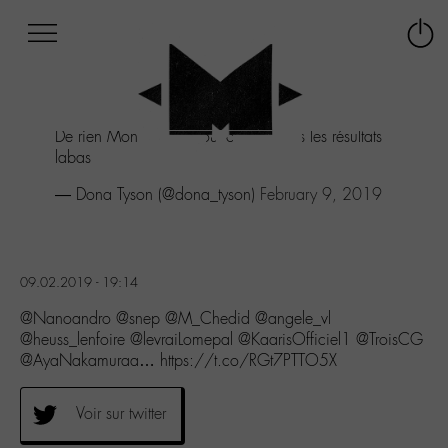
Afficher
Panneau de gestion des cookies
Labo
Connex
-
le
M-
menu
Aller
De rien Mon pote en tout cas y'a tous les résultats
au
labas
menu
Aller
— Dona Tyson (@dona_tyson)
February 9, 2019
au
contenu
Aller
à
09.02.2019 - 19:14
la
recherche
@Nanoandro @snep @M_Chedid @angele_vl
@heuss_lenfoire @levraiLomepal @KaarisOfficiel1 @TroisCG
@AyaNakamuraa… https://t.co/RGt7PTTO5X
Voir sur twitter