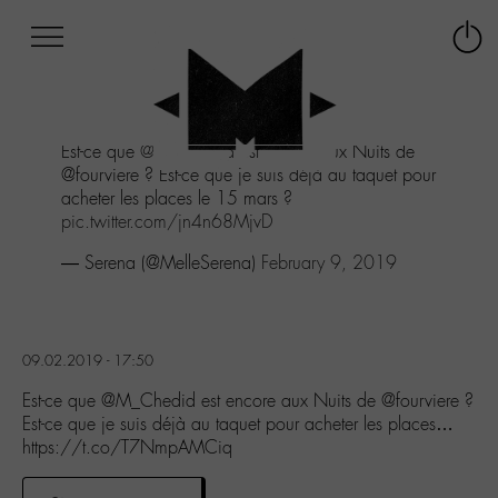
Afficher
Panneau de gestion des cookies
Labo
Connex
-
le
M-
menu
Aller
Est-ce que
@M_Chedid
est encore aux Nuits de
au
@fourviere ? Est-ce que je suis déjà au taquet pour
menu
acheter les places le 15 mars ?
Aller
pic.twitter.com/jn4n68MjvD
au
contenu
— Serena (@MelleSerena)
February 9, 2019
Aller
à
la
recherche
09.02.2019 - 17:50
Est-ce que @M_Chedid est encore aux Nuits de @fourviere ?
Est-ce que je suis déjà au taquet pour acheter les places…
https://t.co/T7NmpAMCiq