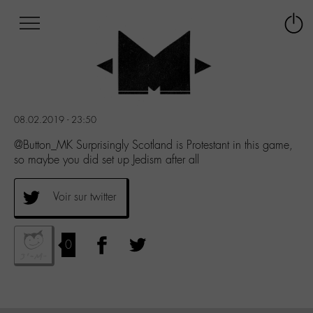
Afficher
Panneau de gestion des cookies
Labo
Connex
-
le
M-
menu
Aller
au
menu
08.02.2019 - 23:50
Aller
au
@Button_MK Surprisingly Scotland is Protestant in this game,
contenu
so maybe you did set up Jedism after all
Aller
à
Voir sur twitter
la
recherche
0