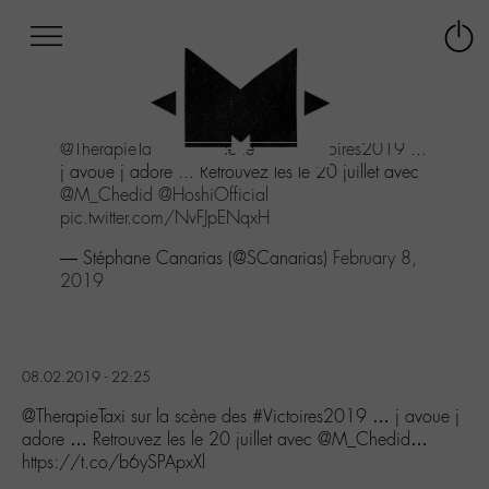
Afficher
Panneau de gestion des cookies
Labo
Connex
-
le
M-
menu
Aller
@TherapieTaxi
sur la scène des
#Victoires2019
...
au
j avoue j adore ... Retrouvez les le 20 juillet avec
menu
@M_Chedid
@HoshiOfficial
Aller
pic.twitter.com/NvFJpENqxH
au
contenu
— Stéphane Canarias (@SCanarias)
February 8,
Aller
2019
à
la
recherche
08.02.2019 - 22:25
@TherapieTaxi sur la scène des #Victoires2019 … j avoue j
adore … Retrouvez les le 20 juillet avec @M_Chedid…
https://t.co/b6ySPApxXl