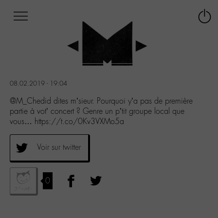
Afficher
Panneau de gestion des cookies
Labo
Connex
-
le
M-
menu
Aller
au
menu
08.02.2019 - 19:04
Aller
au
@M_Chedid dites m’sieur. Pourquoi y’a pas de première
contenu
partie à vot’ concert ? Genre un p’tit groupe local que
Aller
vous… https://t.co/0Kv3VXMo5a
à
la
Voir sur twitter
recherche
0