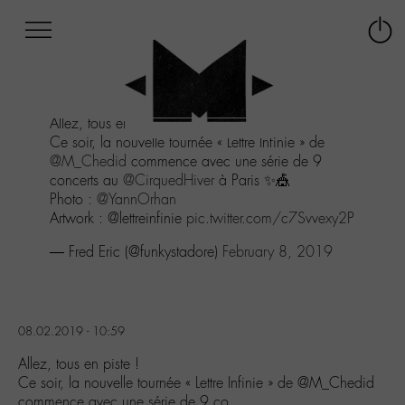
Afficher
Panneau de gestion des cookies
Labo
Connex
-
le
M-
menu
Aller
Allez, tous en piste !
au
Ce soir, la nouvelle tournée « Lettre Infinie » de
menu
@M_Chedid
commence avec une série de 9
Aller
concerts au
@CirquedHiver
à Paris ✨🎪
au
Photo :
@YannOrhan
contenu
Artwork : @lettreinfinie
pic.twitter.com/c7Svvexy2P
Aller
à
— Fred Eric (@funkystadore)
February 8, 2019
la
recherche
08.02.2019 - 10:59
Allez, tous en piste !
Ce soir, la nouvelle tournée « Lettre Infinie » de @M_Chedid
commence avec une série de 9 co…