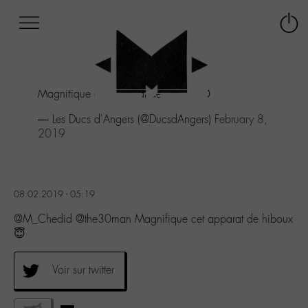
Afficher
Panneau de gestion des cookies
Labo
Connex
-
le
M-
menu
Aller
Magnifique cet apparat de hiboux 😇
au
menu
— Les Ducs d'Angers (@DucsdAngers)
February 8,
Aller
2019
au
contenu
Aller
à
08.02.2019 - 05:19
la
recherche
@M_Chedid @the30man Magnifique cet apparat de hiboux
😇
Voir sur twitter