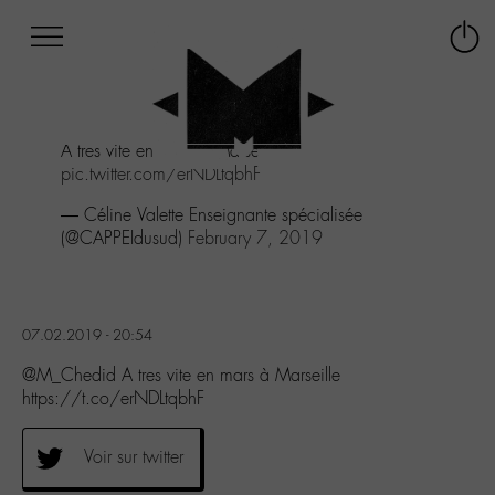
Afficher
Panneau de gestion des cookies
Labo
Connex
-
le
M-
menu
Aller
A tres vite en mars à Marseille
au
pic.twitter.com/erNDLtqbhF
menu
Aller
— Céline Valette Enseignante spécialisée
au
(@CAPPEIdusud)
February 7, 2019
contenu
Aller
à
la
07.02.2019 - 20:54
recherche
@M_Chedid A tres vite en mars à Marseille
https://t.co/erNDLtqbhF
Voir sur twitter