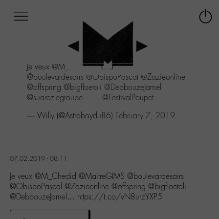
Afficher
Panneau de gestion des cookies
Labo
Connex
-
le
M-
menu
Aller
Je veux
@M_Chedid
@MaitreGIMS
au
@boulevardesairs
@ObispoPascal
@Zazieonline
menu
@offspring
@bigfloetoli
@DebbouzeJamel
Aller
@suarezlegroupe
.......
@FestivalPoupet
au
contenu
— Willy (@Astroboydu86)
February 7, 2019
Aller
à
la
recherche
07.02.2019 - 08:11
Je veux @M_Chedid @MaitreGIMS @boulevardesairs
@ObispoPascal @Zazieonline @offspring @bigfloetoli
@DebbouzeJamel… https://t.co/vN8urzYXP5