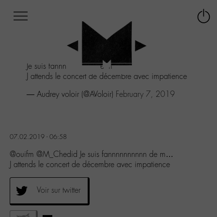
Afficher
Panneau de gestion des cookies
Labo
Connex
-
le
M-
menu
Aller
Je suis fannnnnnnnnn de m...
au
J attends le concert de décembre avec impatience
menu
Aller
— Audrey voloir (@AVoloir)
February 7, 2019
au
contenu
Aller
à
07.02.2019 - 06:58
la
recherche
@ouifm @M_Chedid Je suis fannnnnnnnnn de m…
J attends le concert de décembre avec impatience
Voir sur twitter