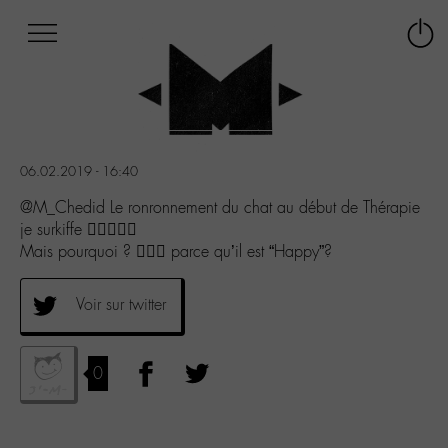
Afficher
Panneau de gestion des cookies
Labo
Connex
-
le
M-
menu
Aller
au
menu
06.02.2019 - 16:40
Aller
au
@M_Chedid Le ronronnement du chat au début de Thérapie
contenu
je surkiffe 👌🏽👌🏽😂
Aller
Mais pourquoi ? 🤷🏻‍♂️ parce qu’il est “Happy”?
à
la
Voir sur twitter
recherche
0