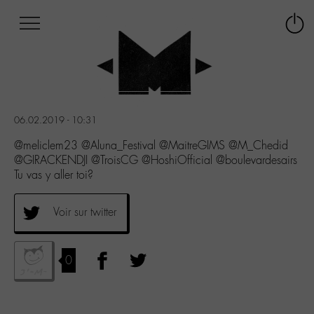
Afficher
Panneau de gestion des cookies
Labo
Connex
-
le
M-
menu
Aller
au
menu
06.02.2019 - 10:31
Aller
au
@meliclem23 @Aluna_Festival @MaitreGIMS @M_Chedid
contenu
@GIRACKENDJI @TroisCG @HoshiOfficial @boulevardesairs
Aller
Tu vas y aller toi?
à
la
Voir sur twitter
recherche
0