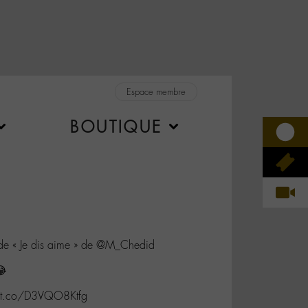
Espace membre
BOUTIQUE
se de « Je dis aime » de @M_Chedid
😂
//t.co/D3VQO8Ktfg