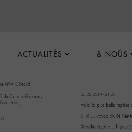
ACTUALITÉS
& NOÛS
 de
@M_Chedid
05.02.2019 - 21:08
@LilieCoach
@keusmy
@vlmedia_
Voici la plus belle repri
Si si … voyez plutôt ⤵️😂
19
@cedriccizaire… https: