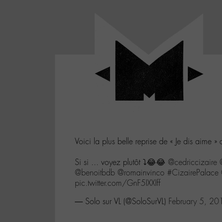
Panneau de gestion des cookies
LABO
-
Aller
Laboratoire
au
poétique
M-
menu
et
musical
Aller
autour
au
de
contenu
l'univers
Aller
de
-
à
M-
Voici la plus belle reprise de « Je dis aime »
la
recherche
Si si ... voyez plutôt ⤵️😂😂
@cedriccizaire
@benoitbdb
@romainvinco
#CizairePalace
pic.twitter.com/GnF5IXXIff
— Solo sur VL (@SoloSurVL)
February 5, 20