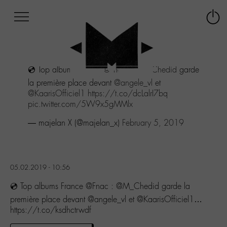
Afficher
Panneau de gestion des cookies
Labo
Connex
-
le
M-
menu
Aller
💿 Top albums France
@Fnac
:
@M_Chedid
garde
au
menu
la première place devant
@angele_vl
et
Aller
@KaarisOfficiel1
https://t.co/dcLalrI7bq
au
pic.twitter.com/5W9x5gMMlx
contenu
— majelan X (@majelan_x)
February 5, 2019
Aller
à
la
recherche
05.02.2019 - 10:56
💿 Top albums France @Fnac : @M_Chedid garde la
première place devant @angele_vl et @KaarisOfficiel1…
https://t.co/ksdhctrwdf