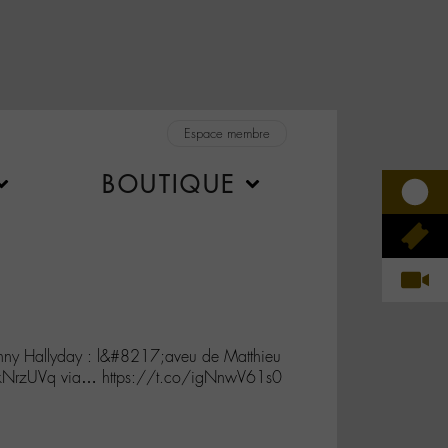
Espace membre
BOUTIQUE
ohnny Hallyday : l&#8217;aveu de Matthieu
ckNrzUVq via… https://t.co/igNnwV61s0