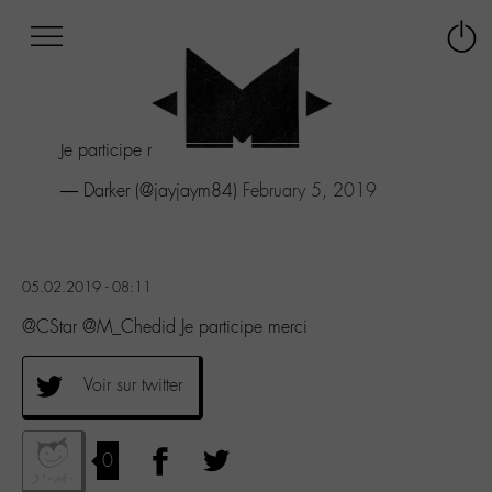
Afficher
Panneau de gestion des cookies
Labo
Connex
-
le
M-
menu
Aller
Je participe merci
au
menu
— Darker (@jayjaym84)
February 5, 2019
Aller
au
contenu
Aller
05.02.2019 - 08:11
à
la
@CStar @M_Chedid Je participe merci
recherche
Voir sur twitter
0