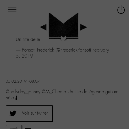
Afficher
Panneau de gestion des cookies
Labo
Connex
-
le
M-
menu
Aller
Un titre de légende guitare héro🎸
au
menu
— Ponsot. Frederick (@FrederickPonsot)
February
Aller
5, 2019
au
contenu
Aller
à
05.02.2019 - 08:07
la
recherche
@hallyday_johnny @M_Chedid Un titre de légende guitare
héro🎸
Voir sur twitter