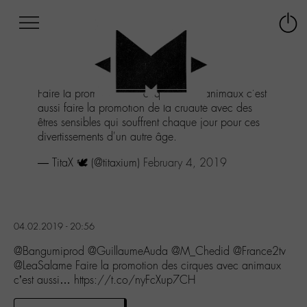
Afficher
Panneau de gestion des cookies
Labo
Connex
-
le
M-
menu
Aller
Faire la promotion des cirques avec animaux c'est
au
aussi faire la promotion de la cruauté avec des
menu
êtres sensibles qui souffrent chaque jour pour ces
Aller
divertissements d'un autre âge.
au
contenu
— TitaX 🕊️ (@titaxium)
February 4, 2019
Aller
à
la
recherche
04.02.2019 - 20:56
@Bangumiprod @GuillaumeAuda @M_Chedid @France2tv
@LeaSalame Faire la promotion des cirques avec animaux
c’est aussi… https://t.co/nyFcXup7CH