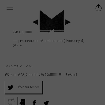
Afficher
Panneau de gestion des cookies
Labo
Connex
-
le
M-
menu
Aller
Oh Ouiiiiiiii !!!!!!! Merci
au
menu
— jambonpuree (@jambonpuree)
February 4,
Aller
2019
au
contenu
Aller
à
04.02.2019 - 19:46
la
recherche
@CStar @M_Chedid Oh Ouiiiiiiii !!!!!!! Merci
Voir sur twitter
0