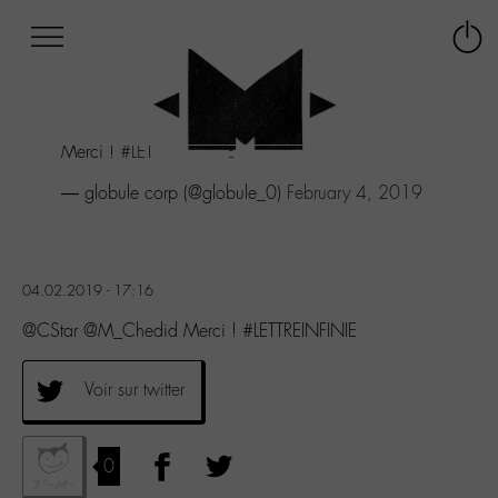
Afficher
Panneau de gestion des cookies
Labo
Connex
-
le
M-
menu
Aller
Merci !
#LETTREINFINIE
au
menu
— globule corp (@globule_0)
February 4, 2019
Aller
au
contenu
Aller
04.02.2019 - 17:16
à
la
@CStar @M_Chedid Merci ! #LETTREINFINIE
recherche
Voir sur twitter
0