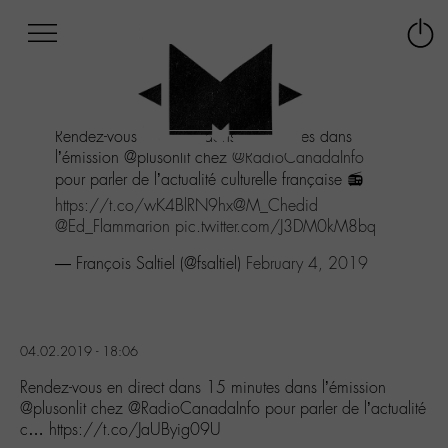
Afficher
Panneau de gestion des cookies
Labo
Connex
-
le
M-
menu
Aller
Rendez-vous en direct dans 15 minutes dans
au
l’émission @plusonlit chez
@RadioCanadaInfo
menu
pour parler de l’actualité culturelle française 📻
Aller
au
https://t.co/wK4BlRN9hx
@M_Chedid
contenu
@Ed_Flammarion
pic.twitter.com/J3DM0kM8bq
Aller
— François Saltiel (@fsaltiel)
February 4, 2019
à
la
recherche
04.02.2019 - 18:06
Rendez-vous en direct dans 15 minutes dans l’émission
@plusonlit chez @RadioCanadaInfo pour parler de l’actualité
c… https://t.co/JaUByig09U