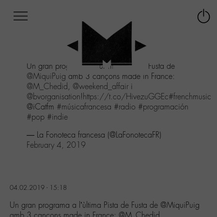
Afficher
Panneau de gestion des cookies
Labo
Connex
-
le
M-
menu
Aller
Un gran programa a l'ùltima Pista de Fusta de
au
@MiquiPuig
amb 3 cançons made in France:
menu
@M_Chedid
,
@weekend_affair
i
Aller
@bvorganisation
!
https://t.co/HivezuGGEc
#frenchmusic
au
@iCatfm
#músicafrancesa
#radio
#programación
contenu
#pop
#indie
Aller
à
— La Fonoteca francesa (@LaFonotecaFR)
la
February 4, 2019
recherche
04.02.2019 - 15:18
Un gran programa a l’ùltima Pista de Fusta de @MiquiPuig
amb 3 cançons made in France: @M_Chedid,