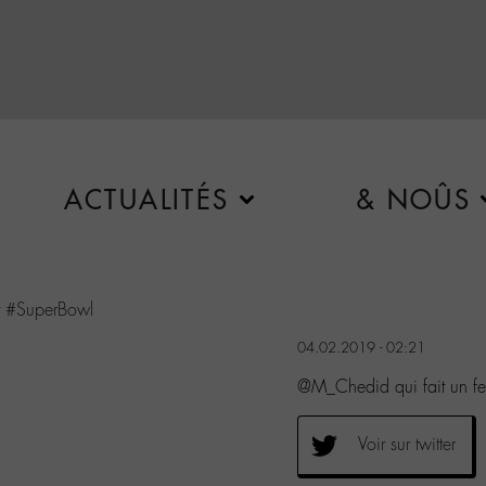
ACTUALITÉS
& NOÛS
t
#SuperBowl
04.02.2019 - 02:21
@M_Chedid qui fait un fe
Voir sur twitter