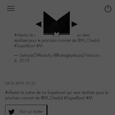
Afficher
Panneau de gestion des cookies
Labo
Connex
-
le
M-
menu
Aller
#nflextra
la scène de ce Superbowl qui sera
au
réutiliser pour le prochain concert de
@M_Chedid
menu
#SuperBowl
#M
Aller
au
— SamuraiOfAnarchy (@hokageyakuza)
February
contenu
4, 2019
Aller
à
la
recherche
04.02.2019 - 01:23
#nflextra la scène de ce Superbowl qui sera réutiliser pour le
prochain concert de @M_Chedid #SuperBowl #M
Voir sur twitter